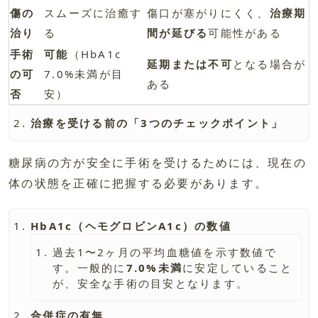
傷の
スムーズに治癒す
傷口が塞がりにくく、
治療期
治り
る
間が延びる
可能性がある
手術
可能
（HbA1c
延期または不可
となる場合が
の可
7.0%未満が目
ある
否
安）
治療を受ける前の「3つのチェックポイント」
糖尿病の方が安全に手術を受けるためには、現在の
体の状態を正確に把握する必要があります。
HbA1c（ヘモグロビンA1c）の数値
過去1〜2ヶ月の平均血糖値を示す数値で
す。一般的に
7.0%未満
に安定していること
が、安全な手術の目安となります。
合併症の有無